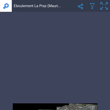
Eboulement La Praz (Maurienne) Photos Alexandre MODESTO - Pano 2