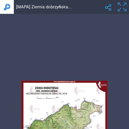
[MAPA] Ziemia dobrzyńska – ukształtowanie powierzchni terenu [POWIĘKSZ]