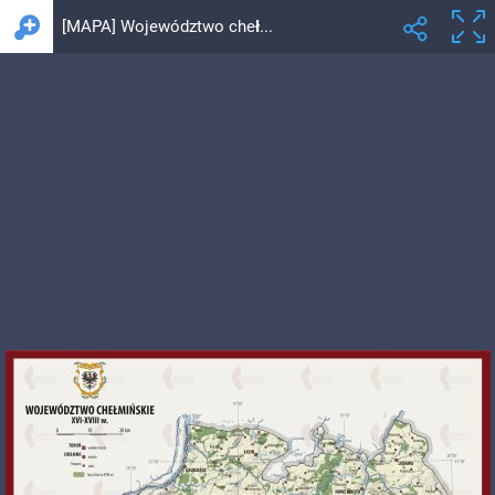
[MAPA] Województwo chełmińskie - lasy [POWIĘKSZ]