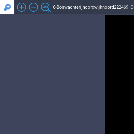
6-Boswachterijnoordwijknoord222469_