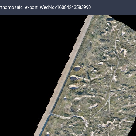
Orthomosaic_export_WedNov16084243583990